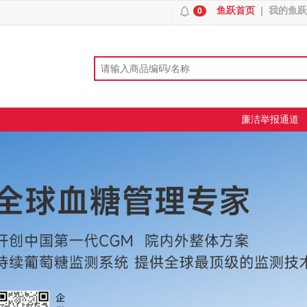
鱼跃首页
|
我的鱼跃
0
廉洁举报通道