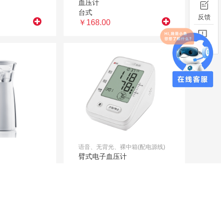
血压计
台式
￥168.00
语音、无背光、裸中箱(配电源线)
臂式电子血压计
YE660F
￥158.00