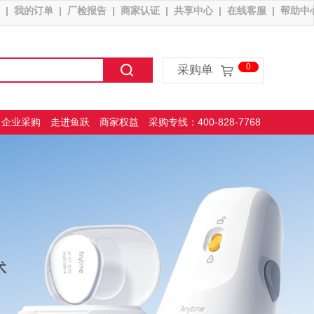
|
我的订单
|
厂检报告
|
商家认证
|
共享中心
|
在线客服
|
帮助中
采购单
企业采购
走进鱼跃
商家权益
采购专线：400-828-7768