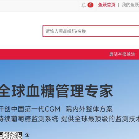
鱼跃首页
|
我的鱼跃
0
廉洁举报通道