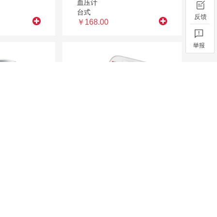
血压计
台式
￥168.00
语音、无背光、裸中箱(配电源线)
臂式电子血压计
YE660F
￥158.00