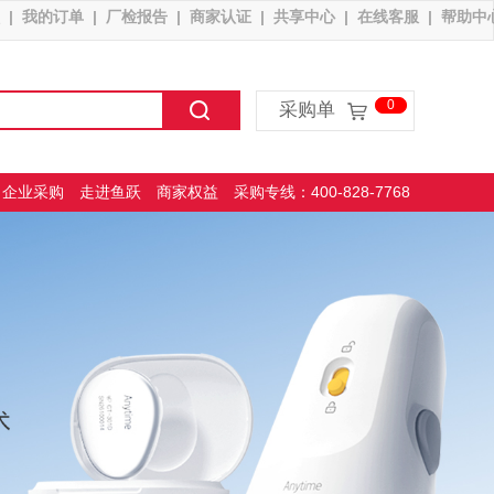
|
我的订单
|
厂检报告
|
商家认证
|
共享中心
|
在线客服
|
帮助中
采购单
企业采购
走进鱼跃
商家权益
采购专线：400-828-7768